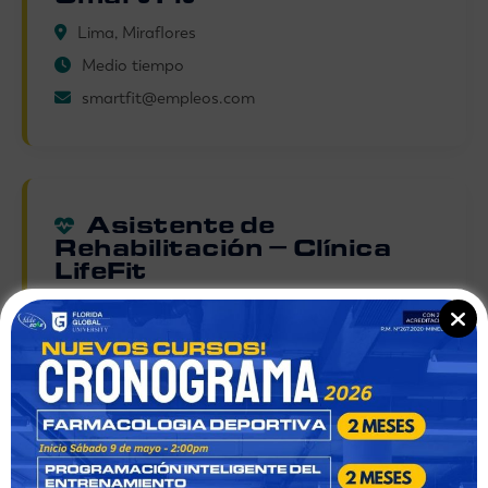
Lima, Miraflores
Medio tiempo
smartfit@empleos.com
Asistente de
Rehabilitación – Clínica
LifeFit
Arequipa
Tiempo completo
recursoshumanos@lifefit.pe