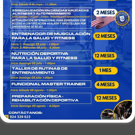
Instructor de Natación
– Club Aqua
Trujillo
Por horas
talento@clubaqua.com
Asesor Nutricional –
Healthy Perú
Lima, San Borja
Medio tiempo
rrhh@healthyperu.pe