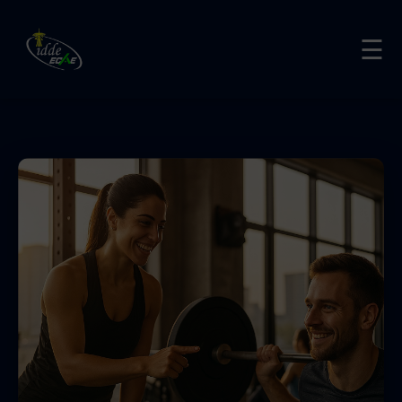
/* ==========================================
ESTILOS ESPECÍFICOS: PERSONAL TRAINER
☰
========================================== */
/* --- 1. HERO --- */