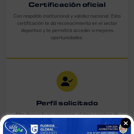
Certificación oficial
Con respaldo institucional y validez nacional. Esta
certificación te da reconocimiento en el sector
deportivo y te permitirá acceder a mejores
oportunidades.
Perfil solicitado
Alta demanda en gimnasios, clubes y centros de
salud. El mercado busca profesionales
preparados, capaces de crear planes efectivos y